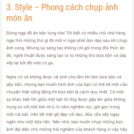
3. Style – Phong cách chụp ảnh
món ăn
Đừng ngại đồ ăn bắn tung tóe! Tôi biết có nhiều chủ nhà hàng
ngại thử những thứ gì đó mới vì ngại phải dọn dẹp sau khi chụp
ảnh xong. Nhưng sự sáng tạo không chỉ gói trong đĩa thức ăn
đó, nghệ thuật được sáng tạo ra từ những thứ bừa bộn và sắp
xếp lại bởi đôi mắt có gu.
Nghe có vẻ không được vệ sinh cho lắm khi làm bừa bộn và
dây bẩn, nhưng bạn muốn hình ảnh của bạn có thể kể một câu
chuyện thật sống động thì bừa bộn là cách duy nhất. Có một
sự khác biệt lớn giữa một bát mì ống được gắp lên giữa không
trung so với một bát mì ủ rũ nằm nghiêm túc, gói gọn trong
một cái bát, trên bề mặt gỗ đẹp với dao, đũa, dĩa xếp ngay
ngắn như một bữa tiệc. Nên nhớ, bạn muốn chụp những bức
ảnh đại diện cho những trải nghiệm của khách hàng vì vậy hãy