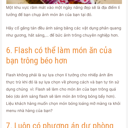
Một khu vực râm mát vào một ngày nắng đẹp sẽ là địa điểm lí
tưởng để bạn chụp ảnh món ăn của bạn tại đó.
Hãy cố gắng tán đều ánh sáng bằng các vật dụng phản quang
như gương, hắt sáng,… để bức ảnh trông chuyên nghiệp hơn.
6. Flash có thể làm món ăn của
bạn trông béo hơn
Flash không phải là sự lựa chọn lí tưởng cho nhiếp ảnh ẩm
thực trừ khi đó là sự lựa chọn về phong cách và bạn tự tin sử
dụng chúng vì: Flash sẽ làm cho món ăn của bạn trông quá
béo (do ánh sáng flash sẽ làm món ăn trông bóng bẩy hơn).
Liệu khách hàng muốn chọn món bóng loáng mỡ màng ra khỏi
menu nhà hàng của bạn?
7. Luôn có phương án dự phòng