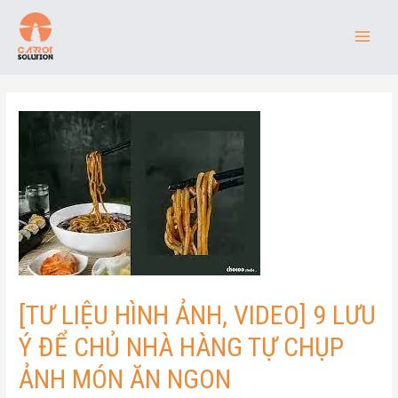
[TƯ LIỆU HÌNH ẢNH, VIDEO] 9 LƯU
Ý ĐỂ CHỦ NHÀ HÀNG TỰ CHỤP
ẢNH MÓN ĂN NGON