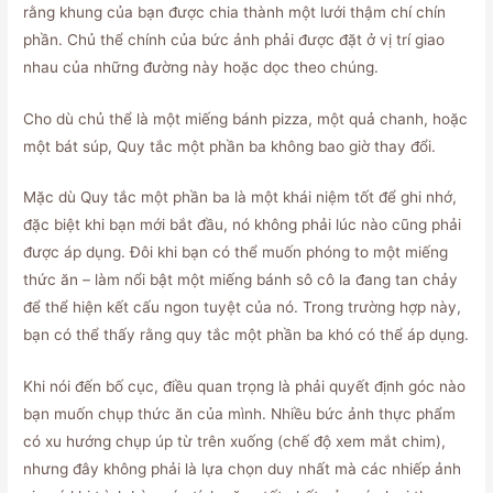
rằng khung của bạn được chia thành một lưới thậm chí chín
phần. Chủ thể chính của bức ảnh phải được đặt ở vị trí giao
nhau của những đường này hoặc dọc theo chúng.
Cho dù chủ thể là một miếng bánh pizza, một quả chanh, hoặc
một bát súp, Quy tắc một phần ba không bao giờ thay đổi.
Mặc dù Quy tắc một phần ba là một khái niệm tốt để ghi nhớ,
đặc biệt khi bạn mới bắt đầu, nó không phải lúc nào cũng phải
được áp dụng. Đôi khi bạn có thể muốn phóng to một miếng
thức ăn – làm nổi bật một miếng bánh sô cô la đang tan chảy
để thể hiện kết cấu ngon tuyệt của nó. Trong trường hợp này,
bạn có thể thấy rằng quy tắc một phần ba khó có thể áp dụng.
Khi nói đến bố cục, điều quan trọng là phải quyết định góc nào
bạn muốn chụp thức ăn của mình. Nhiều bức ảnh thực phẩm
có xu hướng chụp úp từ trên xuống (chế độ xem mắt chim),
nhưng đây không phải là lựa chọn duy nhất mà các nhiếp ảnh