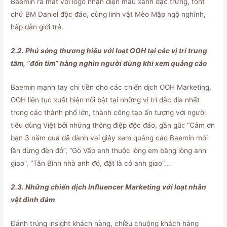
Baemin ra mắt với logo nhận diện màu xanh đặc trưng, font
chữ BM Daniel độc đáo, cùng linh vật Mèo Mập ngộ nghĩnh,
hấp dẫn giới trẻ.
2.2. Phủ sóng thương hiệu với loạt OOH tại các vị trí trung
tâm, “đốn tim” hàng nghìn người dùng khi xem quảng cáo
Baemin mạnh tay chi tiền cho các chiến dịch OOH Marketing,
OOH liên tục xuất hiện nổi bật tại những vị trí đắc địa nhất
trong các thành phố lớn, thành công tạo ấn tượng với người
tiêu dùng Việt bởi những thông điệp độc đáo, gần gũi: “Cảm ơn
bạn 3 năm qua đã dành vài giây xem quảng cáo Baemin mỗi
lần dừng đèn đỏ”, “Gò Vấp anh thuộc lòng em bằng lòng anh
giao”, “Tân Bình nhà anh đó, đặt là có anh giao”,…
2.3. Những chiến dịch Influencer Marketing với loạt nhân
vật đình đám
Đánh trúng insight khách hàng, chiều chuộng khách hàng